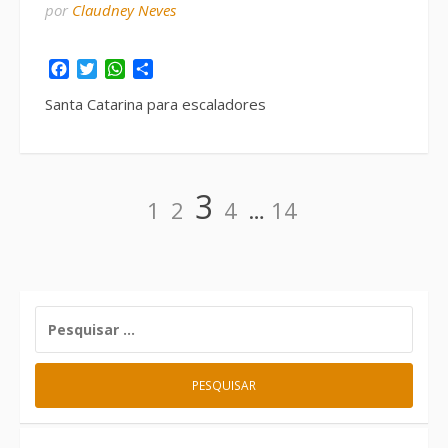
por
Claudney Neves
Facebook
Twitter
WhatsApp
Share
Santa Catarina para escaladores
Paginação
Página
Página
Página
Página
Página
3
1
2
4
…
14
de
posts
PESQUISAR
POR: