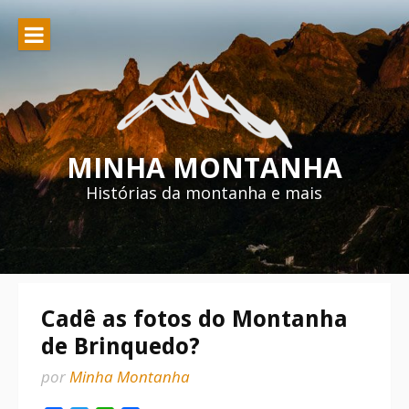
Pular
para
o
conteúdo
MINHA MONTANHA
Histórias da montanha e mais
Cadê as fotos do Montanha
de Brinquedo?
por
Minha Montanha