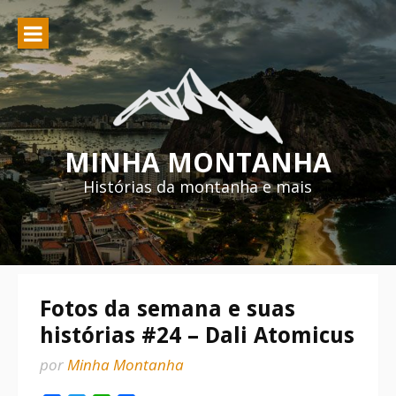
Pular
para
o
conteúdo
MINHA MONTANHA
Histórias da montanha e mais
Fotos da semana e suas
histórias #24 – Dali Atomicus
por
Minha Montanha